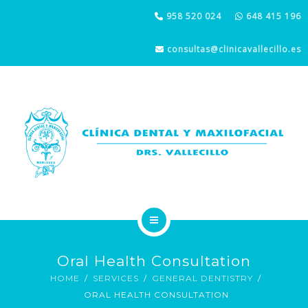
IMPLANTES DENTALES
958 520 024
648 415 196
CIRUGÍA ORAL Y MAXILOFACIAL
consultas@clinicavallecillo.es
ESTÉTICA DENTAL Y FACIAL
LA CLÍNICA
Oral Health Consultation
ODONTOLOGÍA GENERAL
HOME
SERVICES
GENERAL DENTISTRY
ORAL HEALTH CONSULTATION
IMPLANTES DENTALES