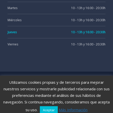
Martes
10 - 13h y 16:00 - 20:30h
Miércoles
10 - 13h y 16:00 - 20:30h
Jueves
10 - 13h y 16:00 - 20:30h
Viernes
10 - 13h y 16:00 - 20:30h
Clínica Vallecillo, Todos los Derechos Reservados 2020
Utilizamos cookies propias y de terceros para mejorar
AVISO LEGAL
POLÍTICA DE COOKIES
nuestros servicios y mostrarle publicidad relacionada con sus
preferencias mediante el análisis de sus hábitos de
POLÍTICA DE PRIVACIDAD
navegación. Si continua navegando, consideramos que acepta
Diseño Web
UX Creative
su uso.
Más Información
Aceptar