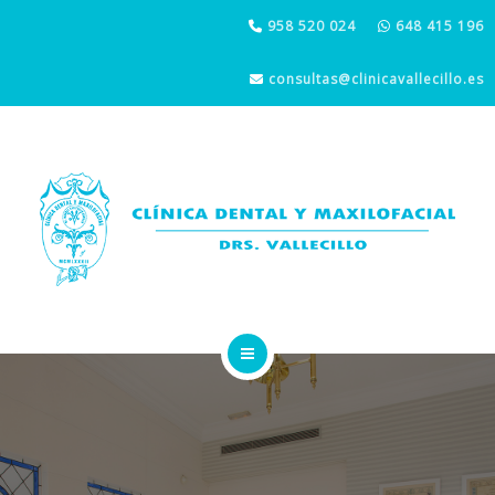
IMPLANTES DENTALES
958 520 024
648 415 196
CIRUGÍA ORAL Y MAXILOFACIAL
consultas@clinicavallecillo.es
ESTÉTICA DENTAL Y FACIAL
LA CLÍNICA
ODONTOLOGÍA GENERAL
IMPLANTES DENTALES