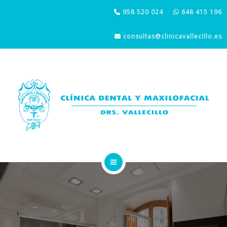
IMPLANTES DENTALES
958 520 024
648 415 196
CIRUGÍA ORAL Y MAXILOFACIAL
consultas@clinicavallecillo.es
ESTÉTICA DENTAL Y FACIAL
LA CLÍNICA
ODONTOLOGÍA GENERAL
IMPLANTES DENTALES