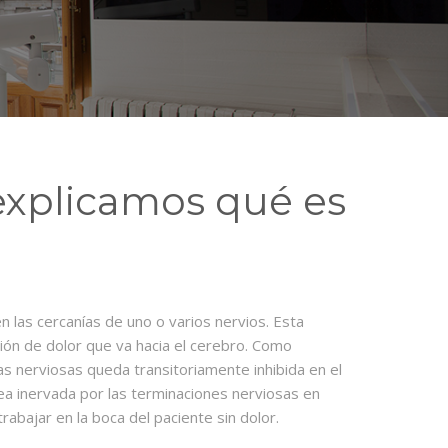
 explicamos qué es
n las cercanías de uno o varios nervios. Esta
ión de dolor que va hacia el cerebro. Como
ras nerviosas queda transitoriamente inhibida en el
área inervada por las terminaciones nerviosas en
abajar en la boca del paciente sin dolor.